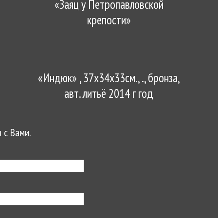
«Заяц у Петропавловской
крепости»
«Индюк» , 37х34х33см., ., бронза,
авт. литьё 2014 г год
 с Вами.