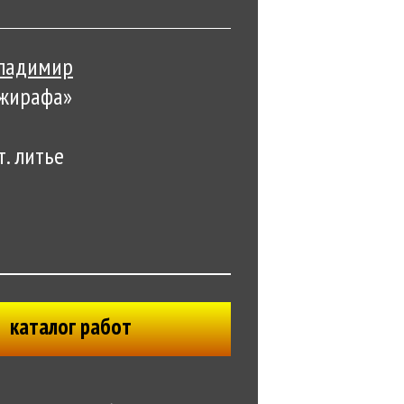
Владимир
 жирафа»
. литье
каталог работ