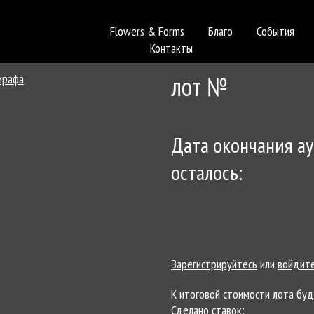
Flowers & Forms
Благо
События
Контакты
лот №
Дата окончания а
осталось:
Зарегистрируйтесь
или
войдит
К итоговой стоимости лота бу
Сделано ставок: