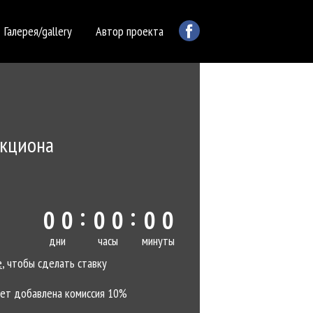
Галерея/gallery
Автор проекта
укциона
:
:
0
0
0
0
0
0
дни
часы
минуты
е
, чтобы сделать ставку
дет добавлена комиссия 10%